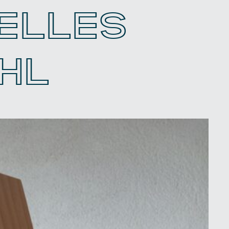
UELLES
HL