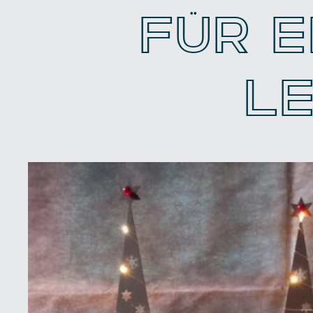
FÜR E
L