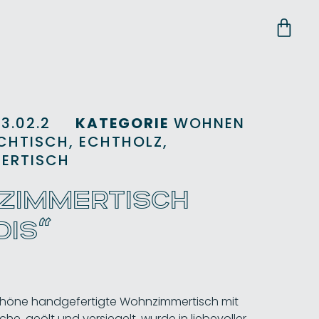
3.02.2
KATEGORIE
WOHNEN
CHTISCH
,
ECHTHOLZ
,
ERTISCH
ZIMMERTISCH
DIS“
höne handgefertigte Wohnzimmertisch mit
che, geölt und versiegelt, wurde in liebevoller