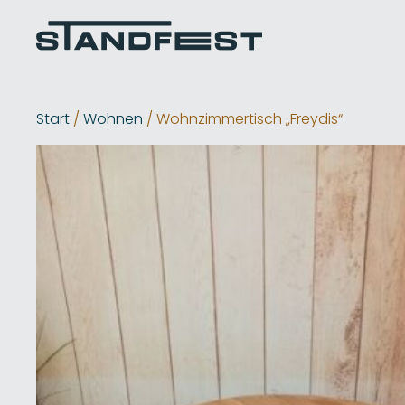
Start
/
Wohnen
/ Wohnzimmertisch „Freydis“