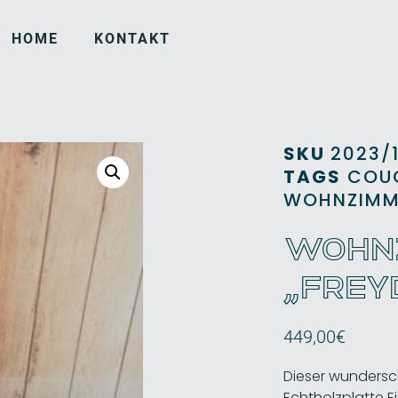
HOME
KONTAKT
SKU
2023/1
TAGS
COU
WOHNZIMM
WOHN
„FREY
449,00
€
Dieser wundersc
Echtholzplatte Ei