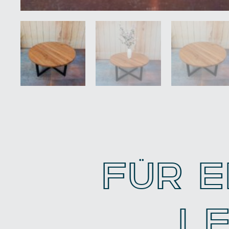
FÜR E
L